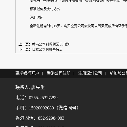
委托书- >签署协议- >交付注册费用- >到政府各部门办理手续- 
标准报价及支付方式
注册时间
全新注册需时约15天，购买空壳公司最快可以当天完成所有转手
上一页：
香港公司利得税常见问题
下一页：
日本公司有哪些特点
离岸银行开户
|
香港公司注册
|
注册深圳公司
|
新加坡公
联系人: 唐先生
电话：0755-25327299
手机：15920002080（微信同号）
香港固话：852-92984083