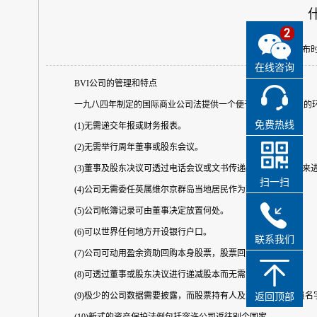
发布时间
在线咨询
BVI公司的管理和特点
一九八四年制定的国际商业公司法提供一个便于管理及富弹性的
免费热线
(1)无需递交年报或财务报表。
(2)无需举行周年董事或股东会议。
(3)董事及股东决议可透过电话会议或文书传递(包括传真副本)
扫一扫
(4)公司无需委任英属维尔京群岛当地居民作为董事。
(5)公司帐簿记录可由董事决定放置何处。
(6)可以世界任何地方开设银行户口。
联系我们
(7)公司可动用盈余资助回购本身股票，股票回购后可被取消。
(8)可透过董事或股东决议进行递减股本而无需法庭颁布法令。
(9)极少的公司数据需要披露，而股票持有人及董事和管理人员
返回顶部