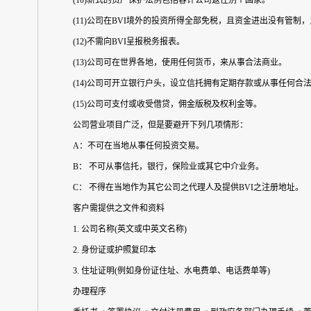
(10)新式的资产保护法例包括容许公司返往别个国家。
(11)公司在BVI境外的投资所得全部免税，且资金进出没有管
(12)不需向BVI呈报税务报表。
(13)公司可在世界各地，使用任何货币，来从事合法商业。
(14)公司可开立银行户头，设立信托拥有定期存款或从事任何合
(15)公司可支付或收受借贷，佣金版税及权利金等。
公司营业项目广泛，但是要避开下列几项情形：
A：不可在当地从事任何投资交易。
B： 不可从事信托，银行，保险业或其它中介业务。
C： 不得在当地作为其它公司之代理人及提供BVI之注册地址。
客户需提供之文件和资料
1. 公司名称(英文或中英文名称)
2. 身份证或护照复印本
3. 住址证明(例如身份证住址、水电费单、电话费单等)
办理程序